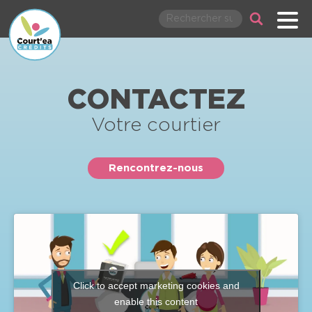
COURT’EA CRÉDITS, COURT
Court’ea Crédits, courtier à Grenoble
Rechercher
Menu
CONTACTEZ
Votre courtier
Rencontrez-nous
Click to accept marketing cookies and
enable this content