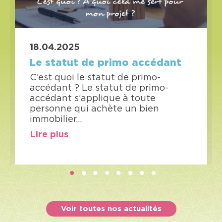
18.04.2025
Le statut de primo accédant
C’est quoi le statut de primo-
accédant ? Le statut de primo-
accédant s’applique à toute
personne qui achète un bien
immobilier…
 2024 - COURT’EA CRÉDITS
Lire plus
: Le statut de primo accédant
Auteur : Court'ea crédits
Publication : Court'ea crédits
1
2
3
4
5
6
7
8
Voir toutes nos actualités