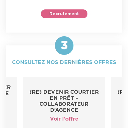
Recrutement
3
CONSULTEZ NOS DERNIÈRES OFFRES
TIER
(RE) DEVENIR COURTIER
(RE
 DE
EN PRÊT –
COLLABORATEUR
D’AGENCE
T
Voir l'offre