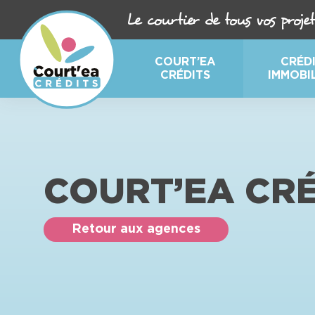
Court’ea Crédits, courtier 
Le courtier de tous vos projet
COURT’EA
CRÉD
CRÉDITS
IMMOBI
COURT’EA CRÉ
Retour aux agences